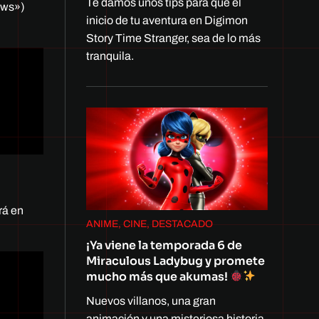
Te damos unos tips para que el
ows»)
inicio de tu aventura en Digimon
Story Time Stranger, sea de lo más
tranquila.
rá en
ANIME, CINE, DESTACADO
¡Ya viene la temporada 6 de
Miraculous Ladybug y promete
mucho más que akumas!
Nuevos villanos, una gran
animación y una misteriosa historia.