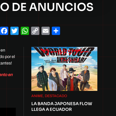
NO DE ANUNCIOS
Facebook
Twitter
WhatsApp
Copy
Email
Compartir
Link
 en
o por el
tantes!
ento en
ANIME, DESTACADO
LA BANDA JAPONESA FLOW
LLEGA A ECUADOR