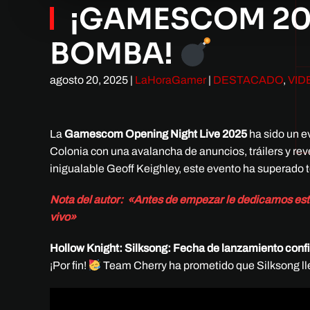
¡GAMESCOM 202
BOMBA!
agosto 20, 2025
|
LaHoraGamer
|
DESTACADO
,
VI
La
Gamescom Opening Night Live 2025
ha sido un e
Colonia con una avalancha de anuncios, tráilers y re
inigualable Geoff Keighley, este evento ha superado 
Nota del autor: «Antes de empezar le dedicamos este 
vivo»
Hollow Knight: Silksong: Fecha de lanzamiento con
¡Por fin!
Team Cherry ha prometido que Silksong lle