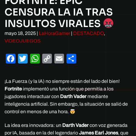
FORTNITE: EPIC
CENSURA LA IA TRAS
INSULTOS VIRALES
mayo 18, 2025
|
LaHoraGamer
|
DESTACADO
,
VIDEOJUEGOS
Facebook
Twitter
WhatsApp
Copy
Email
Compartir
Link
¡La Fuerza (y la IA) no siempre están del lado del bien!
Fortnite
implementó una función que permitía a los
jugadores interactuar con
Darth Vader
mediante
inteligencia artificial. Sin embargo, la situación se salió de
control en menos de una hora.
La idea era innovadora: un
Darth Vader
con voz generada
por IA, basada en la del legendario
James Earl Jones
, que