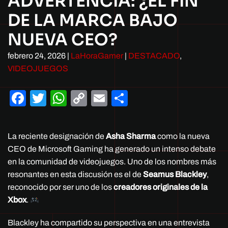
ADVERTENCIA: ¿EL FIN
DE LA MARCA BAJO
NUEVA CEO?
febrero 24, 2026
|
LaHoraGamer
|
DESTACADO
,
VIDEOJUEGOS
Facebook
Twitter
WhatsApp
Copy
Email
Compartir
Link
La reciente designación de
Asha Sharma
como la nueva
CEO de Microsoft Gaming ha generado un intenso debate
en la comunidad de videojuegos. Uno de los nombres más
resonantes en esta discusión es el de
Seamus Blackley
,
reconocido por ser uno de los
creadores originales de la
Xbox
.
Blackley ha compartido su perspectiva en una entrevista