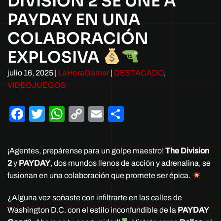
DIVISION 2 SE UNE A
PAYDAY EN UNA
COLABORACIÓN
EXPLOSIVA
julio 16, 2025
|
LaHoraGamer
|
DESTACADO
,
VIDEOJUEGOS
Facebook
Twitter
WhatsApp
Copy
Email
Compartir
Link
¡Agentes, prepárense para un golpe maestro!
The Division
2
y
PAYDAY
, dos mundos llenos de acción y adrenalina, se
fusionan en una colaboración que promete ser épica.
¿Alguna vez soñaste con infiltrarte en las calles de
Washington D.C. con el estilo inconfundible de la
PAYDAY