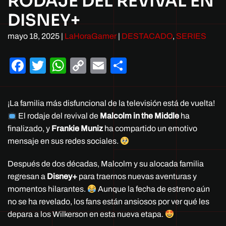
RODAJE DEL REVIVAL EN
DISNEY+
mayo 18, 2025
|
LaHoraGamer
|
DESTACADO
,
SERIES
Facebook
Twitter
WhatsApp
Copy
Email
Compartir
Link
¡La familia más disfuncional de la televisión está de vuelta!
El rodaje del revival de
Malcolm in the Middle
ha
finalizado, y
Frankie Muniz
ha compartido un emotivo
mensaje en sus redes sociales.
Después de dos décadas, Malcolm y su alocada familia
regresan a
Disney+
para traernos nuevas aventuras y
momentos hilarantes.
Aunque la fecha de estreno aún
no se ha revelado, los fans están ansiosos por ver qué les
depara a los Wilkerson en esta nueva etapa.