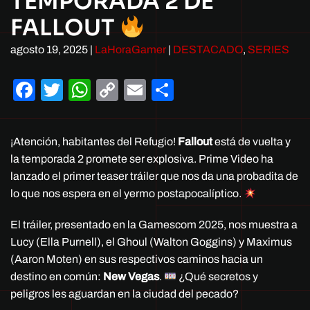
TEMPORADA 2 DE
FALLOUT
agosto 19, 2025
|
LaHoraGamer
|
DESTACADO
,
SERIES
Facebook
Twitter
WhatsApp
Copy
Email
Compartir
Link
¡Atención, habitantes del Refugio!
Fallout
está de vuelta y
la temporada 2 promete ser explosiva. Prime Video ha
lanzado el primer teaser tráiler que nos da una probadita de
lo que nos espera en el yermo postapocalíptico.
El tráiler, presentado en la Gamescom 2025, nos muestra a
Lucy (Ella Purnell), el Ghoul (Walton Goggins) y Maximus
(Aaron Moten) en sus respectivos caminos hacia un
destino en común:
New Vegas
.
¿Qué secretos y
peligros les aguardan en la ciudad del pecado?