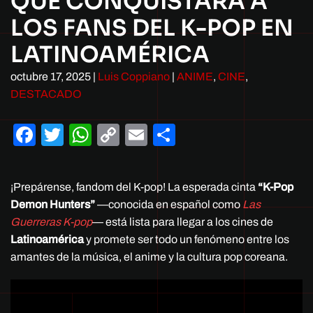
QUE CONQUISTARÁ A
LOS FANS DEL K-POP EN
LATINOAMÉRICA
octubre 17, 2025
|
Luis Coppiano
|
ANIME
,
CINE
,
DESTACADO
Facebook
Twitter
WhatsApp
Copy
Email
Compartir
Link
¡Prepárense, fandom del K-pop! La esperada cinta
“K-Pop
Demon Hunters”
—conocida en español como
Las
Guerreras K-pop
— está lista para llegar a los cines de
Latinoamérica
y promete ser todo un fenómeno entre los
amantes de la música, el anime y la cultura pop coreana.