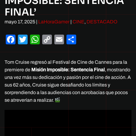
IMPOSIBLE: SENTENCIA
FINAL’
mayo 17, 2025
|
LaHoraGamer
|
CINE
,
DESTACADO
Facebook
Twitter
WhatsApp
Copy
Email
Compartir
Link
Tom Cruise regresó al Festival de Cine de Cannes para la
premiere de
Misión Imposible: Sentencia Final
, mostrando
una vez más su dedicación y pasión por el cine de acción. A
sus 62 años, Cruise sigue desafiando los límites y
sorprendiendo a las audiencias con acrobacias que pocos
se atreverían a realizar.