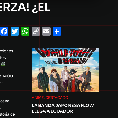
RZA! ¿EL
Facebook
Twitter
WhatsApp
Copy
Email
Compartir
Link
cciones
tos
.
del MCU
 el
ANIME, DESTACADO
escena
LA BANDA JAPONESA FLOW
La
LLEGA A ECUADOR
storia de