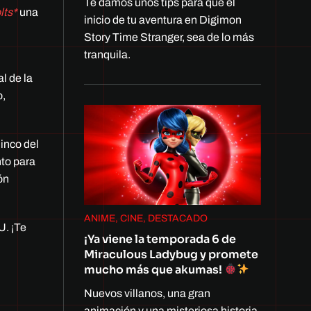
Te damos unos tips para que el
lts*
una
inicio de tu aventura en Digimon
Story Time Stranger, sea de lo más
tranquila.
l de la
o,
inco del
nto para
ón
ANIME, CINE, DESTACADO
U. ¡Te
¡Ya viene la temporada 6 de
Miraculous Ladybug y promete
mucho más que akumas!
Nuevos villanos, una gran
animación y una misteriosa historia.