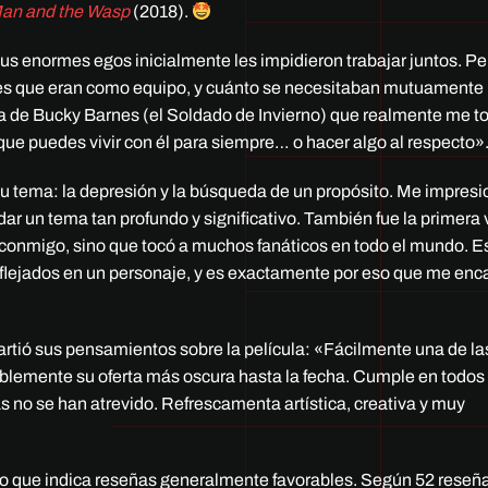
an and the Wasp
(2018).
s enormes egos inicialmente les impidieron trabajar juntos. Pe
rtes que eran como equipo, y cuánto se necesitaban mutuamente
a de Bucky Barnes (el Soldado de Invierno) que realmente me t
que puedes vivir con él para siempre… o hacer algo al respecto»
 su tema: la depresión y la búsqueda de un propósito. Me impres
r un tema tan profundo y significativo. También fue la primera
onmigo, sino que tocó a muchos fanáticos en todo el mundo. Es 
reflejados en un personaje, y es exactamente por eso que me enc
rtió sus pensamientos sobre la película: «Fácilmente una de la
lemente su oferta más oscura hasta la fecha. Cumple en todos 
as no se han atrevido. Refrescamenta artística, creativa y muy
 lo que indica reseñas generalmente favorables. Según 52 reseñ