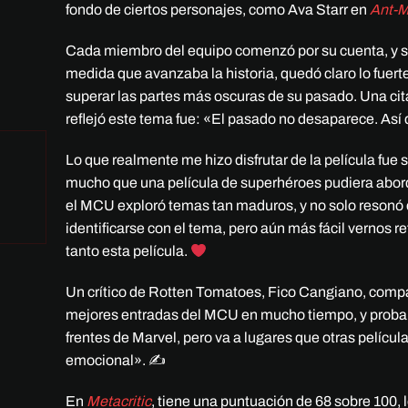
fondo de ciertos personajes, como Ava Starr en
Ant-M
Cada miembro del equipo comenzó por su cuenta, y su
medida que avanzaba la historia, quedó claro lo fue
superar las partes más oscuras de su pasado. Una cit
reflejó este tema fue: «El pasado no desaparece. Así 
Lo que realmente me hizo disfrutar de la película fue
mucho que una película de superhéroes pudiera aborda
el MCU exploró temas tan maduros, y no solo resonó c
identificarse con el tema, pero aún más fácil vernos 
tanto esta película.
Un crítico de Rotten Tomatoes, Fico Cangiano, compa
mejores entradas del MCU en mucho tiempo, y probab
frentes de Marvel, pero va a lugares que otras películ
emocional». ✍️
En
Metacritic
, tiene una puntuación de 68 sobre 100,