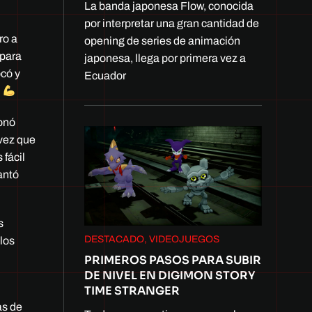
La banda japonesa Flow, conocida
por interpretar una gran cantidad de
ro a
opening de series de animación
 para
japonesa, llega por primera vez a
ocó y
Ecuador
.
ionó
 vez que
fácil
antó
s
DESTACADO, VIDEOJUEGOS
los
PRIMEROS PASOS PARA SUBIR
DE NIVEL EN DIGIMON STORY
TIME STRANGER
as de