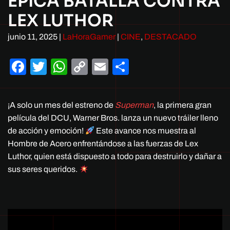
ÉPICA BATALLA CONTRA
LEX LUTHOR
junio 11, 2025
|
LaHoraGamer
|
CINE
,
DESTACADO
Facebook
Twitter
WhatsApp
Copy
Email
Compartir
Link
¡A solo un mes del estreno de
Superman
, la primera gran
película del DCU, Warner Bros. lanza un nuevo tráiler lleno
de acción y emoción!
Este avance nos muestra al
Hombre de Acero enfrentándose a las fuerzas de Lex
Luthor, quien está dispuesto a todo para destruirlo y dañar a
sus seres queridos.