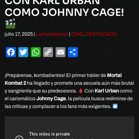
CON KARL URBAN
COMO JOHNNY CAGE!
julio 17, 2025
|
LaHoraGamer
|
CINE
,
DESTACADO
Facebook
Twitter
WhatsApp
Copy
Email
Compartir
Link
¡Prepárense, kombatientes! El primer tráiler de
Mortal
Kombat 2
ha llegado y promete una secuela aún más brutal
y sangrienta que su predecesora.
Con
Karl Urban
como
el carismático
Johnny Cage
, la película busca redimirse de
las críticas y complacer a los fans más exigentes.