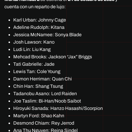
cuenta con un reparto de lujo:
Karl Urban: Johnny Cage
Adeline Rudolph: Kitana
Jessica McNamee: Sonya Blade
Josh Lawson: Kano
Ludi Lin: Liu Kang
Mehcad Brooks: Jackson “Jax” Briggs
Tati Gabrielle: Jade
Lewis Tan: Cole Young
Damon Herriman: Quan Chi
Chin Han: Shang Tsung
Tadanobu Asano: Lord Raiden
Joe Taslim: Bi-Han/Noob Saibot
Hiroyuki Sanada: Hanzo Hasashi/Scorpion
Martyn Ford: Shao Kahn
Desmond Chiam: Rey Jerrod
Ana Thu Nguyen: Reina Sindel