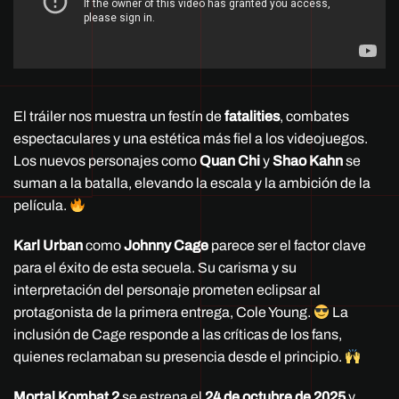
El tráiler nos muestra un festín de
fatalities
, combates
espectaculares y una estética más fiel a los videojuegos.
Los nuevos personajes como
Quan Chi
y
Shao Kahn
se
suman a la batalla, elevando la escala y la ambición de la
película.
Karl Urban
como
Johnny Cage
parece ser el factor clave
para el éxito de esta secuela. Su carisma y su
interpretación del personaje prometen eclipsar al
protagonista de la primera entrega, Cole Young.
La
inclusión de Cage responde a las críticas de los fans,
quienes reclamaban su presencia desde el principio.
Mortal Kombat 2
se estrena el
24 de octubre de 2025
y