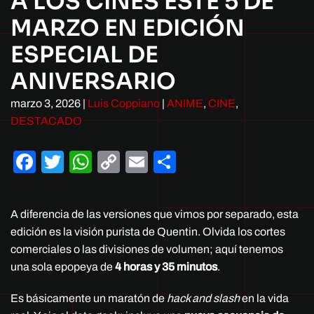
A LOS CINES ESTE 5 DE
MARZO EN EDICIÓN
ESPECIAL DE
ANIVERSARIO
marzo 3, 2026
|
Luis Coppiano
|
ANIME
,
CINE
,
DESTACADO
Facebook
Twitter
WhatsApp
Copy
Email
Compartir
Link
A diferencia de las versiones que vimos por separado, esta
edición es la visión purista de Quentin. Olvida los cortes
comerciales o las divisiones de volumen; aquí tenemos
una sola epopeya de
4 horas y 35 minutos
.
Es básicamente un maratón de
hack and slash
en la vida