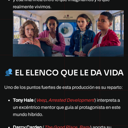
realmente vivimos.
EL ELENCO QUE LE DA VIDA
Uno de los puntos fuertes de esta producción es su reparto:
Tony Hale
(
Veep
,
Arrested Development
) interpreta a
un excéntrico mentor que guía al protagonista en este
mundo híbrido.
Darcy Carden
(
The Good Place
,
Barry
) aporta su